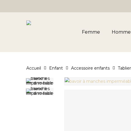
Skip
to
main
content
Femme
Homme
Accueil
Enfant
Accessoire enfants
Tablie