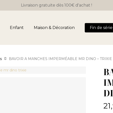
Close
Panier
Livraison gratuite dès 100€ d'achat !
Cart
Enfant
Maison & Décoration
Fin de série 
rs
BAVOIR A MANCHES IMPERMÉABLE MR DINO – TRIXIE
B
I
D
21