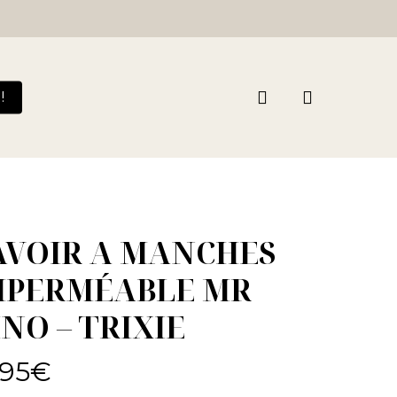
search
!
AVOIR A MANCHES
MPERMÉABLE MR
INO – TRIXIE
,95
€