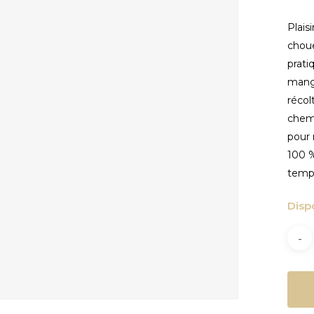
fermer
Plais
choue
prati
mang
récol
chemi
pour 
100 %
temps
Disp