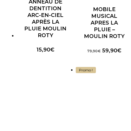
ANNEAU DE
DENTITION
MOBILE
ARC-EN-CIEL
MUSICAL
APRÈS LA
APRES LA
PLUIE MOULIN
PLUIE –
ROTY
MOULIN ROTY
15,90
€
Le
Le
59,90
€
79,90
€
prix
prix
initial
act
était :
est 
Promo !
79,90€.
59,