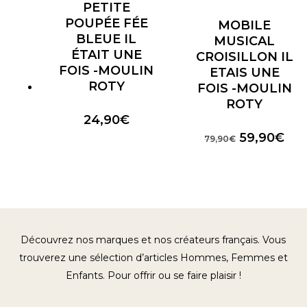
PETITE
POUPÉE FÉE
MOBILE
BLEUE IL
MUSICAL
ÉTAIT UNE
CROISILLON IL
FOIS -MOULIN
ETAIS UNE
ROTY
FOIS -MOULIN
ROTY
24,90
€
Le
Le
59,90
€
79,90
€
prix
prix
initial
act
était :
est 
79,90€.
59,
Découvrez nos marques et nos créateurs français. Vous
trouverez une sélection d’articles Hommes, Femmes et
Enfants. Pour offrir ou se faire plaisir !