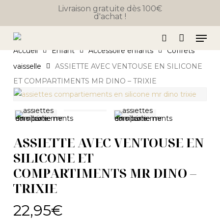
Close
Skip
Panier
Livraison gratuite dès 100€
Cart
d'achat !
to
main
Men
content
search
Accueil
Enfant
Accessoire enfants
Coffrets
vaisselle
ASSIETTE AVEC VENTOUSE EN SILICONE
ET COMPARTIMENTS MR DINO – TRIXIE
ASSIETTE AVEC VENTOUSE EN
SILICONE ET
COMPARTIMENTS MR DINO –
TRIXIE
22,95
€