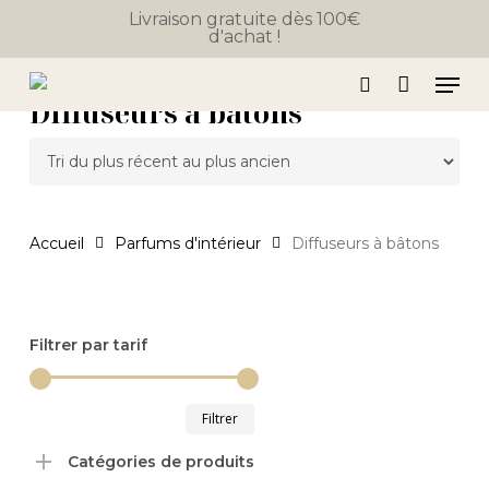
Close
Skip
Panier
Livraison gratuite dès 100€
Cart
d'achat !
to
main
Men
content
Diffuseurs à bâtons
search
Accueil
Parfums d'intérieur
Diffuseurs à bâtons
Filtrer par tarif
Prix
Prix
Filtrer
min
max
Catégories de produits