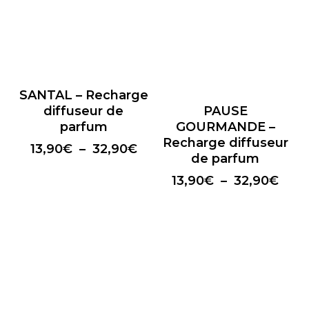
SANTAL – Recharge
diffuseur de
PAUSE
parfum
GOURMANDE –
Recharge diffuseur
Plage
13,90
€
–
32,90
€
de parfum
de
prix :
Plag
13,90
€
–
32,90
€
13,90€
de
à
prix :
32,90€
13,9
à
32,9