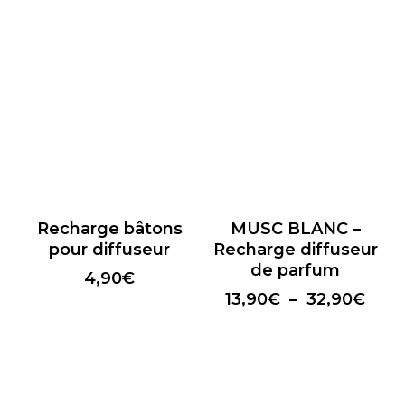
Recharge bâtons
MUSC BLANC –
pour diffuseur
Recharge diffuseur
de parfum
4,90
€
Plag
13,90
€
–
32,90
€
de
prix :
13,9
à
32,9