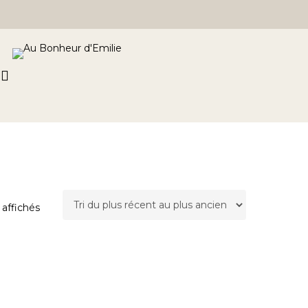
Close
Cart
rch
Trié
 affichés
du
plus
récent
au
plus