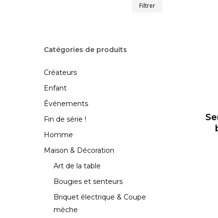
Prix
Prix
Filtrer
min
max
Catégories de produits
Créateurs
Enfant
Événements
Se
Fin de série !
Homme
Maison & Décoration
Art de la table
Bougies et senteurs
Briquet électrique & Coupe
mèche