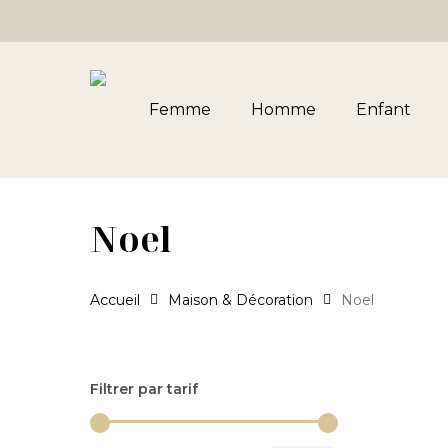
Skip
to
main
content
Femme
Homme
Enfant
Noel
Accueil
Maison & Décoration
Noel
Appuyez sur Entrée pour rechercher ou ESC pour 
Filtrer par tarif