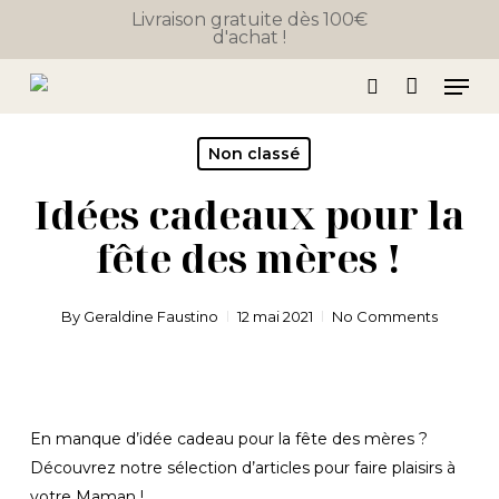
Close
Skip
Panier
Livraison gratuite dès 100€
Cart
d'achat !
to
main
Men
content
search
Non classé
Idées cadeaux pour la
fête des mères !
By
Geraldine Faustino
12 mai 2021
No Comments
En manque d’idée cadeau pour la fête des mères ?
Découvrez notre sélection d’articles pour faire plaisirs à
votre Maman !