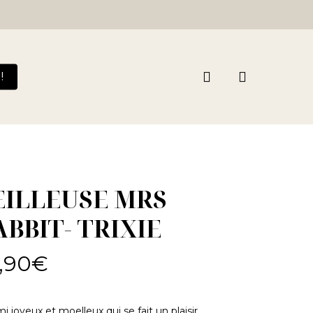
search
!
EILLEUSE MRS
ABBIT- TRIXIE
,90
€
i joyeux et moelleux qui se fait un plaisir