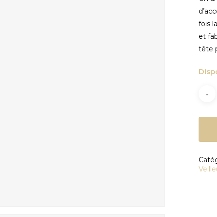
d’ac
fois 
et fa
tête 
Disp
fermer
Catég
Veill