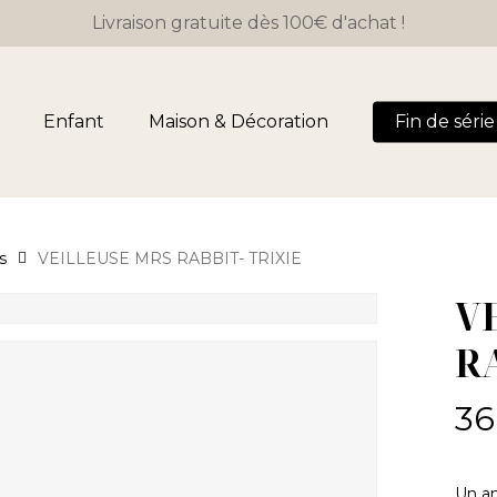
Close
Panier
Livraison gratuite dès 100€ d'achat !
Cart
Enfant
Maison & Décoration
Fin de série 
s
VEILLEUSE MRS RABBIT- TRIXIE
V
R
36
Un am