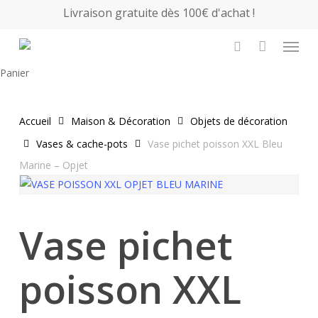
Skip
Livraison gratuite dès 100€ d'achat !
to
Menu
main
search
content
Close
Panier
Cart
Accueil
Maison & Décoration
Objets de décoration
Vases & cache-pots
Vase pichet poisson XXL Bleu
Marine – Opjet
Vase pichet
poisson XXL