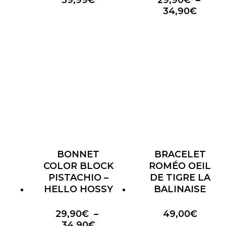
59,99
€
29,90
€
–
Plage
34,90
€
de
prix :
29,90
à
34,90
BONNET
BRACELET
COLOR BLOCK
ROMÉO OEIL
PISTACHIO –
DE TIGRE LA
HELLO HOSSY
BALINAISE
29,90
€
–
49,00
€
Plage
34,90
€