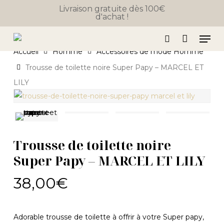
Close
Skip
Panier
Livraison gratuite dès 100€
Cart
d'achat !
to
main
Men
content
search
Accueil
Homme
Accessoires de mode Homme
Trousse de toilette noire Super Papy – MARCEL ET
LILY
Trousse de toilette noire
Super Papy – MARCEL ET LILY
38,00
€
Adorable trousse de toilette à offrir à votre Super papy,