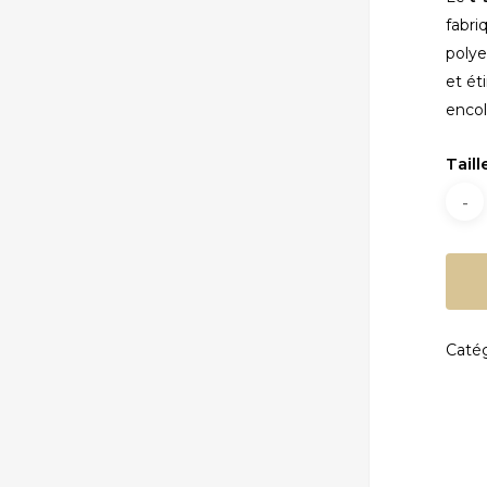
fabri
polye
et ét
encol
Taill
Catég
fermer