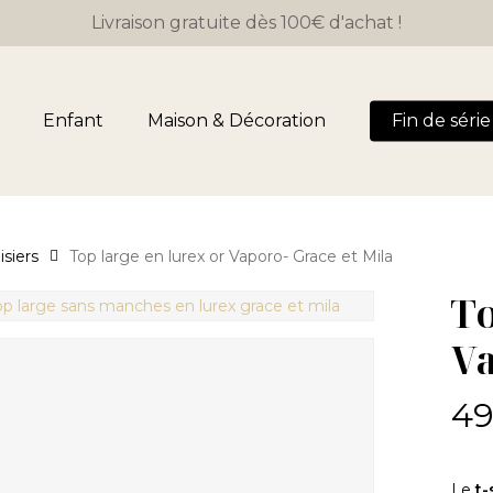
Livraison gratuite dès 100€ d'achat !
Panier
Enfant
Maison & Décoration
Fin de série 
isiers
Top large en lurex or Vaporo- Grace et Mila
To
Va
49
Le
t-