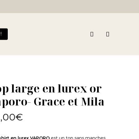
Close
Cart
search
!
p large en lurex or
poro- Grace et Mila
,00
€
shirt en lurex VAPORO
est un top sans manches