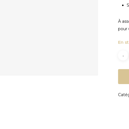
S
À ass
pour 
En s
Catég