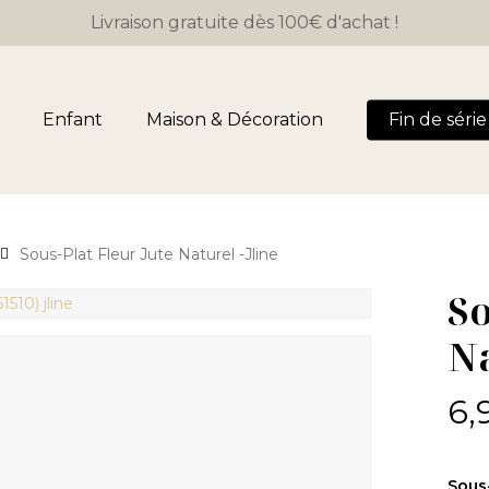
Close
Panier
Livraison gratuite dès 100€ d'achat !
Cart
Enfant
Maison & Décoration
Fin de série 
Sous-Plat Fleur Jute Naturel -Jline
So
Na
6,
Sous-