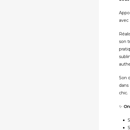
Appor
avec 
fermer
Réali
son t
prati
subli
authe
Son d
dans
chic.
✨
On
S
S