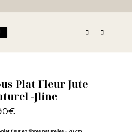
search
!
us-Plat Fleur Jute
turel -Jline
90
€
plat fleur en fibres naturelles – 20 cm