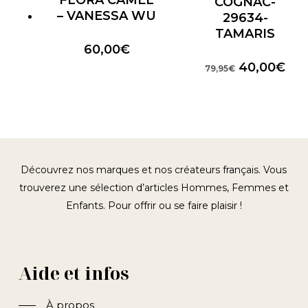
COGNAC-
– VANESSA WU
29634-
TAMARIS
60,00
€
Le
Le
40,00
€
79,95
€
prix
prix
initial
act
était :
est 
79,95€.
40,
Découvrez nos marques et nos créateurs français. Vous
trouverez une sélection d’articles Hommes, Femmes et
Enfants. Pour offrir ou se faire plaisir !
Aide et infos
À propos