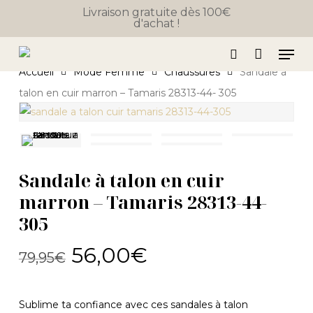
Close
Skip
Panier
Livraison gratuite dès 100€
Cart
d'achat !
to
main
Men
content
search
Accueil
Mode Femme
Chaussures
Sandale à
talon en cuir marron – Tamaris 28313-44- 305
Sandale à talon en cuir
marron – Tamaris 28313-44-
305
Le
Le
56,00
€
79,95
€
prix
prix
initial
actuel
Sublime ta confiance avec ces sandales à talon