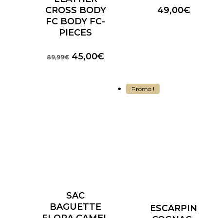
CROSS BODY
49,00
€
FC BODY FC-
PIECES
Le
Le
45,00
€
89,99
€
prix
prix
initial
actuel
était :
est :
Promo !
89,99€.
45,00€.
SAC
BAGUETTE
ESCARPIN
FLORA CAMEL