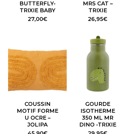
BUTTERFLY-
MRS CAT –
TRIXIE BABY
TRIXIE
27,00
€
26,95
€
COUSSIN
GOURDE
MOTIF FORME
ISOTHERME
U OCRE –
350 ML MR
JOLIPA
DINO -TRIXIE
45,90
€
29,95
€