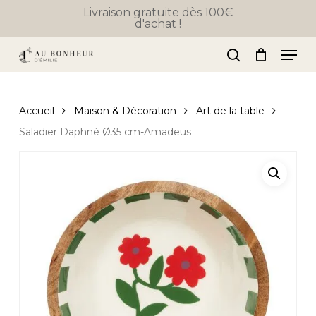
Skip
Livraison gratuite dès 100€
d'achat !
to
Close
Panier
Cart
Close
main
Men
Menu
content
search
Accueil
Maison & Décoration
Art de la table
Saladier Daphné Ø35 cm-Amadeus