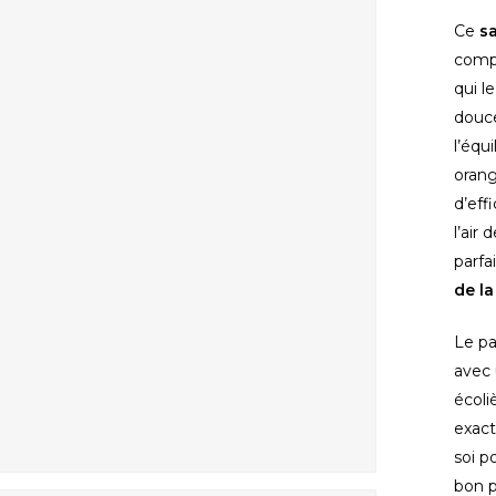
Ce
s
compl
qui l
douce
l’équ
fermer
orang
d’eff
l’air
parf
de la
Le pa
avec 
écoli
exact
soi p
bon p