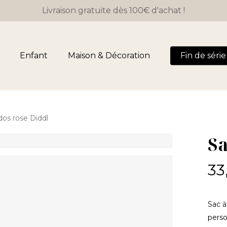
Close
Panier
Livraison gratuite dès 100€ d'achat !
Cart
Enfant
Maison & Décoration
Fin de série 
dos rose Diddl
Sa
33
Sac à
perso