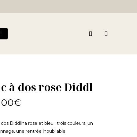
search
!
c à dos rose Diddl
,00
€
 dos Diddlina rose et bleu : trois couleurs, un
nnage, une rentrée inoubliable