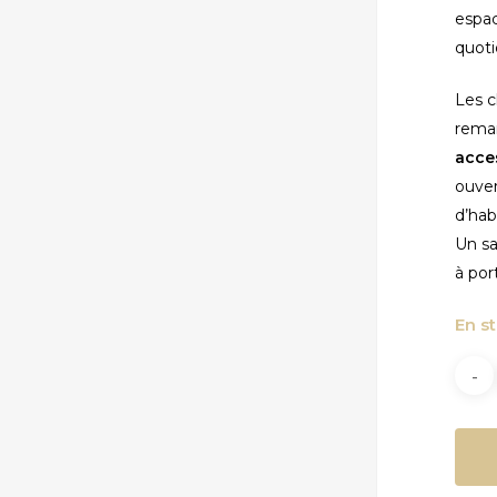
espac
quoti
Les c
remar
acce
ouver
d’hab
Un sa
à port
En s