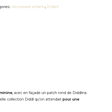
ories :
Accessoire enfants
,
Enfant
minine,
avec en façade un patch rond de Diddlina
elle collection Diddl qu’on attendait
pour une