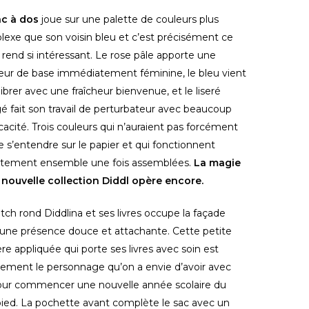
ac à dos
joue sur une palette de couleurs plus
exe que son voisin bleu et c’est précisément ce
e rend si intéressant. Le rose pâle apporte une
ur de base immédiatement féminine, le bleu vient
ilibrer avec une fraîcheur bienvenue, et le liseré
é fait son travail de perturbateur avec beaucoup
icacité. Trois couleurs qui n’auraient pas forcément
 de s’entendre sur le papier et qui fonctionnent
aitement ensemble une fois assemblées.
La magie
 nouvelle collection Diddl opère encore.
tch rond Diddlina et ses livres occupe la façade
une présence douce et attachante. Cette petite
ère appliquée qui porte ses livres avec soin est
ement le personnage qu’on a envie d’avoir avec
our commencer une nouvelle année scolaire du
ied. La pochette avant complète le sac avec un