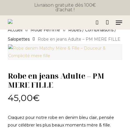
Close
Skip
Panier
Livraison gratuite dès 100€
Cart
d'achat !
to
main
Men
content
search
Accueil
Mode Femme
Robes / Combinaisons /
Salopettes
Robe en jeans Adulte – PM MERE FILLE
Robe en jeans Adulte – PM
MERE FILLE
45,00
€
Craquez pour notre robe en denim bleu clair, pensée
pour célébrer les plus beaux moments mère & fille.