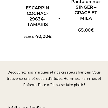
Pantalon noir
SINGER –
ESCARPIN
GRACE ET
COGNAC-
MILA
29634-
TAMARIS
65,00
€
Le
Le
40,00
€
79,95
€
prix
prix
initial
actuel
était :
est :
79,95€.
40,00€.
Découvrez nos marques et nos créateurs français. Vous
trouverez une sélection d’articles Hommes, Femmes et
Enfants. Pour offrir ou se faire plaisir !