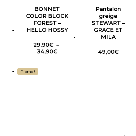
BONNET
Pantalon
COLOR BLOCK
greige
FOREST –
STEWART –
HELLO HOSSY
GRACE ET
MILA
29,90
€
–
Plage
34,90
€
49,00
€
de
prix :
29,90€
Promo !
à
34,90€