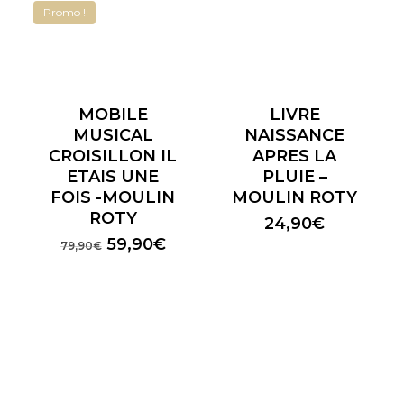
Promo !
MOBILE
LIVRE
MUSICAL
NAISSANCE
CROISILLON IL
APRES LA
ETAIS UNE
PLUIE –
FOIS -MOULIN
MOULIN ROTY
ROTY
24,90
€
Le
Le
59,90
€
79,90
€
prix
prix
initial
actuel
était :
est :
79,90€.
59,90€.