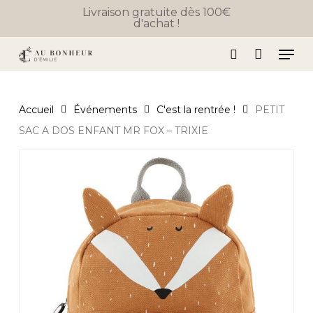
Skip
Livraison gratuite dès 100€
d'achat !
to
Close
Panier
Cart
Close
main
Men
Menu
content
search
Accueil
Événements
C'est la rentrée !
PETIT
SAC A DOS ENFANT MR FOX – TRIXIE