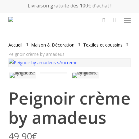
Skip
Livraison gratuite dès 100€ d'achat !
to
Close
Panier
Menu
Cart
main
search
content
Accueil
Maison & Décoration
Textiles et coussins
Peignoir crème by amadeus
Peignoir crème
by amadeus
49,90
€