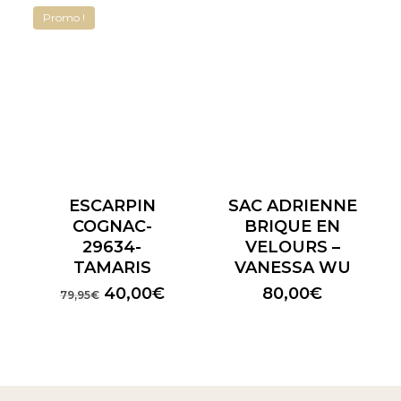
Promo !
ESCARPIN
SAC ADRIENNE
COGNAC-
BRIQUE EN
29634-
VELOURS –
TAMARIS
VANESSA WU
Le
Le
40,00
€
80,00
€
79,95
€
prix
prix
initial
actuel
était :
est :
79,95€.
40,00€.