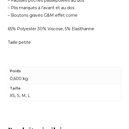
– Fausses poches passepoilées au dos
– Plis marqués à l’avant et au dos
– Boutons gravés G&M effet corne
65% Polyester 30% Viscose, 5% Elasthanne
Taille petite
Poids
0,600 kg
Taille
XS, S, M, L