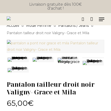
Close
Skip
Panier
Livraison gratuite dès 100€
Cart
d'achat !
to
main
Men
content
search
Accueil
Mode Femme
Pantalons / Jeans
Pantalon tailleur droit noir Valigny- Grace et Mila
Pantalon tailleur droit noir
Valigny- Grace et Mila
65,00
€