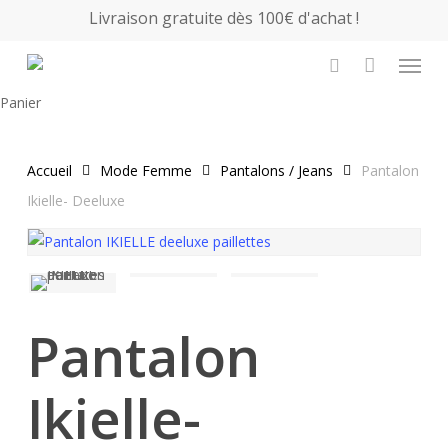
Skip
Livraison gratuite dès 100€ d'achat !
to
Menu
main
search
content
Close
Panier
Cart
Accueil
Mode Femme
Pantalons / Jeans
Pantalon
Ikielle- Deeluxe
Pantalon
Ikielle-