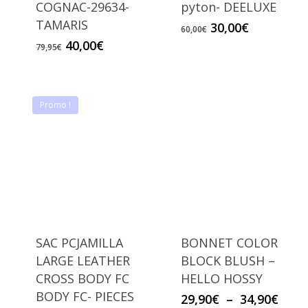
COGNAC-29634-
pyton- DEELUXE
TAMARIS
Le
Le
30,00
€
60,00
€
prix
prix
Le
Le
40,00
€
79,95
€
initial
actuel
prix
prix
était :
est :
initial
actuel
60,00€.
30,00€.
était :
est :
79,95€.
40,00€.
Promo !
SAC PCJAMILLA
BONNET COLOR
LARGE LEATHER
BLOCK BLUSH –
CROSS BODY FC
HELLO HOSSY
BODY FC- PIECES
Plag
29,90
€
–
34,90
€