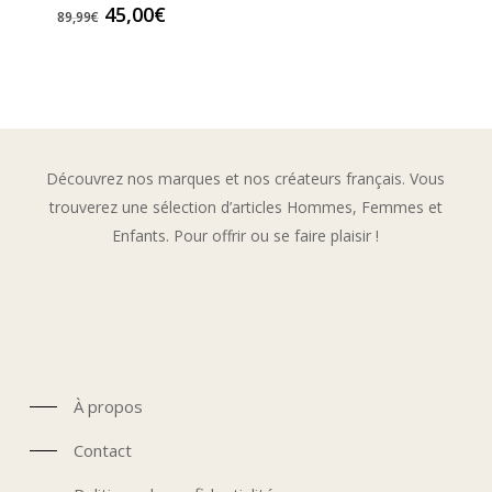
de
Le
Le
45,00
€
89,99
€
prix :
prix
prix
29,9
initial
actuel
à
était :
est :
34,9
89,99€.
45,00€.
Découvrez nos marques et nos créateurs français. Vous
trouverez une sélection d’articles Hommes, Femmes et
Enfants. Pour offrir ou se faire plaisir !
À propos
Contact