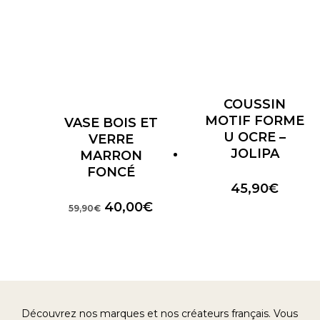
COUSSIN
MOTIF FORME
VASE BOIS ET
U OCRE –
VERRE
JOLIPA
MARRON
FONCÉ
45,90
€
Le
Le
40,00
€
59,90
€
prix
prix
initial
actuel
était :
est :
59,90€.
40,00€.
Découvrez nos marques et nos créateurs français. Vous