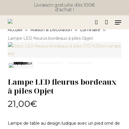
Close
Skip
Panier
Livraison gratuite dès 100€
Cart
d'achat !
to
main
Men
content
search
Accueil
Maison & Décoration
Luminaire
Lampe LED fleurus bordeaux à piles Opjet
Lampe LED fleurus bordeaux
à piles Opjet
21,00
€
Lampe de table au design ludique avec un pied orné de