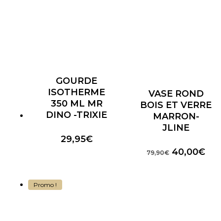
GOURDE
ISOTHERME
VASE ROND
350 ML MR
BOIS ET VERRE
DINO -TRIXIE
MARRON-
JLINE
29,95
€
Le
Le
40,00
€
79,90
€
prix
pri
initial
act
était :
est 
Promo !
79,90€.
40,