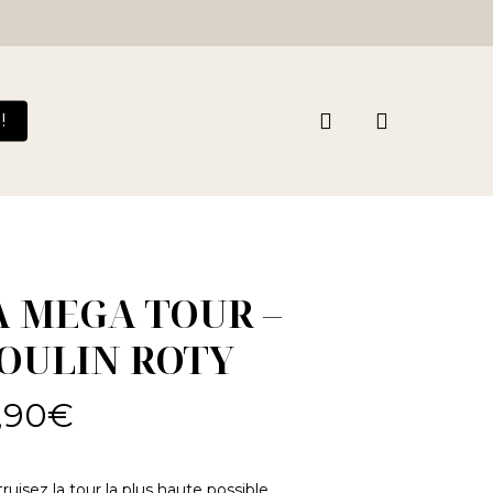
search
!
A MEGA TOUR –
OULIN ROTY
,90
€
ruisez la tour la plus haute possible.