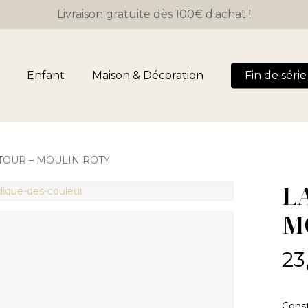
Close
Panier
Livraison gratuite dès 100€ d'achat !
Cart
Enfant
Maison & Décoration
Fin de série 
TOUR – MOULIN ROTY
L
M
23
Const