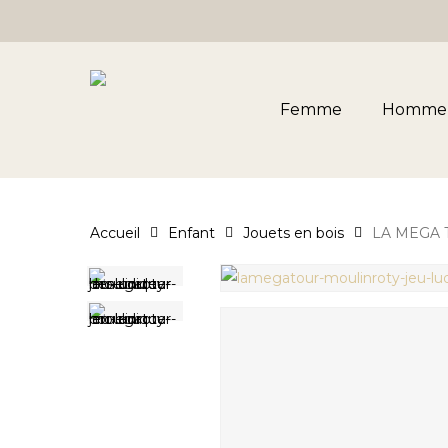
Skip
to
main
content
Femme
Homme
Accueil
Enfant
Jouets en bois
LA MEGA 