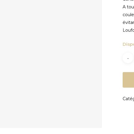
A tou
fermer
coule
évita
Loufo
Disp
Catég