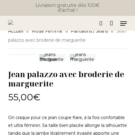
Skip
Livraison gratuite dès 100€
d'achat !
to
Close
Panier
Cart
main
Men
content
search
Accueil
Mode Femme
Pantalons / Jeans
Jean
palazzo avec broderie de marguerite
Jean palazzo avec broderie de
marguerite
55,00
€
On craque pour ce jean coupe flare, à la fois confortable
et ultra féminin. Sa taille bien placée allonge la silhouette
tandis que la jambe légèrement évasée apporte une