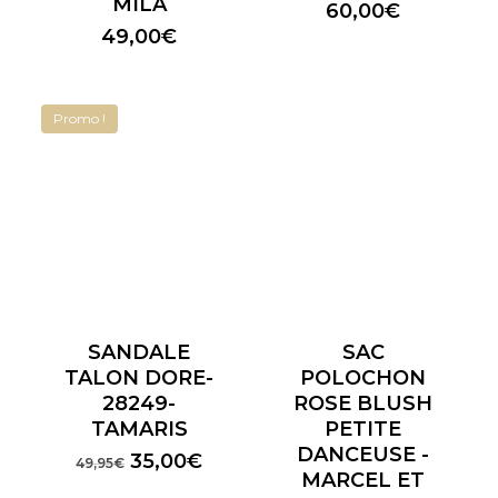
MILA
60,00
€
49,00
€
Promo !
SANDALE
SAC
TALON DORE-
POLOCHON
28249-
ROSE BLUSH
TAMARIS
PETITE
DANCEUSE -
Le
Le
35,00
€
49,95
€
MARCEL ET
prix
prix