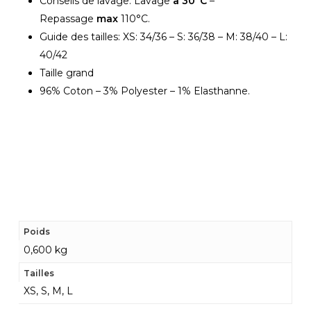
Conseils de lavage: Lavage
à 30°C
–
Repassage
max
110°C.
Guide des tailles: XS: 34/36 – S: 36/38 – M: 38/40 – L:
40/42
Taille grand
96% Coton – 3% Polyester – 1% Elasthanne.
Poids
0,600 kg
Tailles
XS, S, M, L