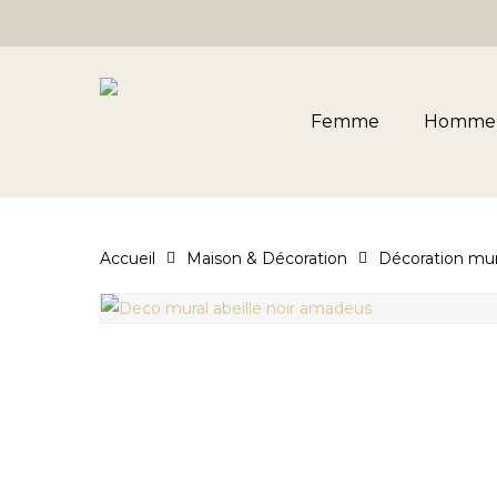
Skip
to
main
content
Femme
Homme
Accueil
Maison & Décoration
Décoration mur