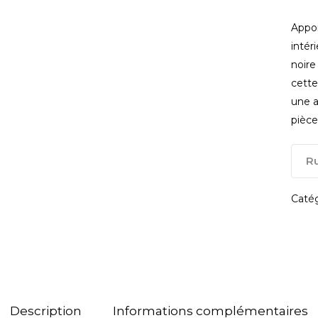
fermer
Appor
intér
noire
cette
une a
pièce
Ru
Catég
Description
Informations complémentaires