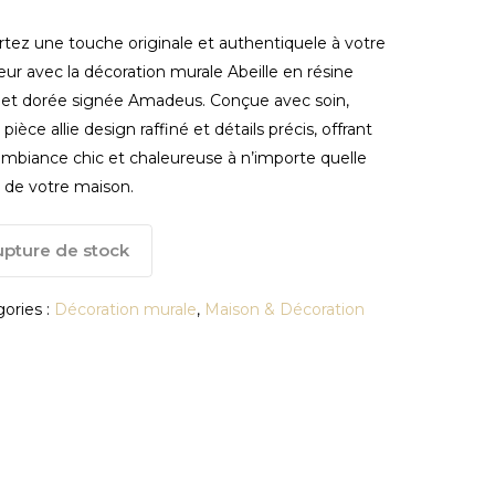
tez une touche originale et authentiquele à votre
ieur avec la décoration murale Abeille en résine
 et dorée signée Amadeus. Conçue avec soin,
 pièce allie design raffiné et détails précis, offrant
mbiance chic et chaleureuse à n’importe quelle
 de votre maison.
pture de stock
ories :
Décoration murale
,
Maison & Décoration