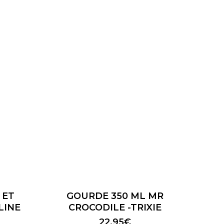
 ET
GOURDE 350 ML MR
LINE
CROCODILE -TRIXIE
Le
22,95
€