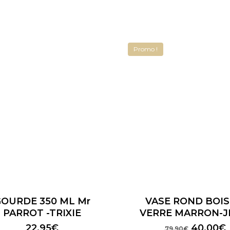
Promo !
OURDE 350 ML Mr
VASE ROND BOIS
PARROT -TRIXIE
VERRE MARRON-J
Le
22,95
€
40,00
€
79,90
€