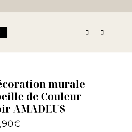
search
!
écoration murale
eille de Couleur
oir AMADEUS
,90
€