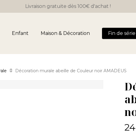
Close
Panier
Livraison gratuite dès 100€ d'achat !
Cart
Enfant
Maison & Décoration
Fin de série 
ale
Décoration murale abeille de Couleur noir AMADEUS
D
ab
n
24