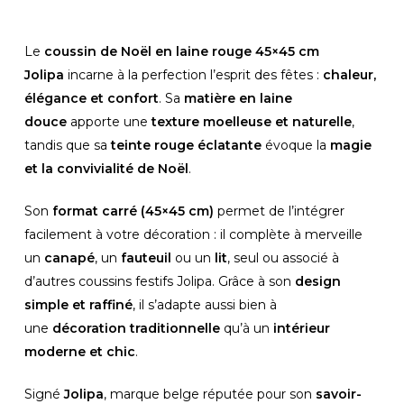
Le
coussin de Noël en laine rouge 45×45 cm
Jolipa
incarne à la perfection l’esprit des fêtes :
chaleur,
élégance et confort
. Sa
matière en laine
douce
apporte une
texture moelleuse et naturelle
,
tandis que sa
teinte rouge éclatante
évoque la
magie
et la convivialité de Noël
.
Son
format carré (45×45 cm)
permet de l’intégrer
facilement à votre décoration : il complète à merveille
un
canapé
, un
fauteuil
ou un
lit
, seul ou associé à
d’autres coussins festifs Jolipa. Grâce à son
design
simple et raffiné
, il s’adapte aussi bien à
une
décoration traditionnelle
qu’à un
intérieur
moderne et chic
.
Signé
Jolipa
, marque belge réputée pour son
savoir-