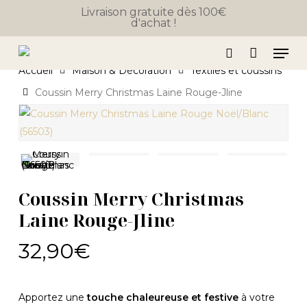
Close
Skip
Panier
Livraison gratuite dès 100€
Cart
d'achat !
to
main
Men
content
search
Accueil
Maison & Décoration
Textiles et coussins
Coussin Merry Christmas Laine Rouge-Jline
Coussin Merry Christmas
Laine Rouge-Jline
32,90
€
Apportez une
touche chaleureuse et festive
à votre