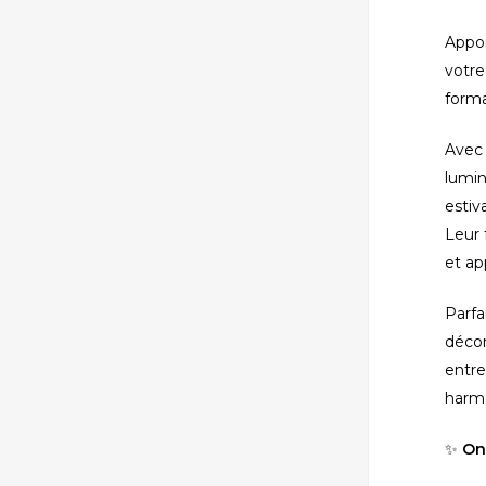
Appor
votre
forma
Avec 
lumin
estiv
Leur 
et ap
fermer
Parfa
décor
entre
harmo
✨
On