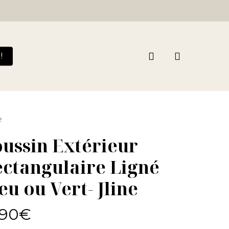
search
!
e
ussin Extérieur
ctangulaire Ligné
eu ou Vert- Jline
,90
€