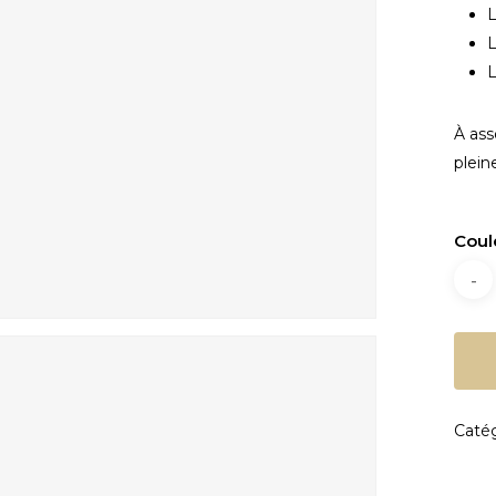
L
L
L
À ass
plein
Coul
Catég