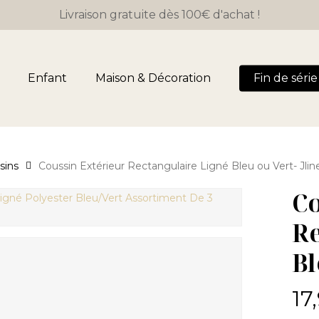
Close
Panier
Livraison gratuite dès 100€ d'achat !
Cart
Enfant
Maison & Décoration
Fin de série 
sins
Coussin Extérieur Rectangulaire Ligné Bleu ou Vert- Jlin
Co
Re
Bl
17