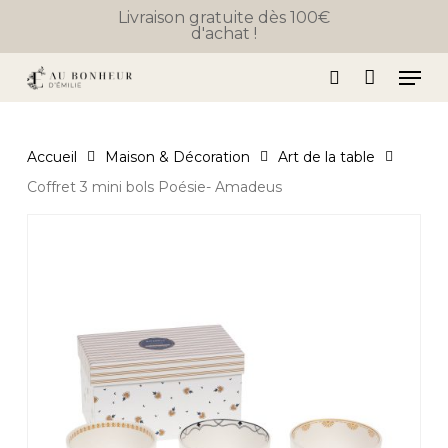
Skip
Livraison gratuite dès 100€
d'achat !
to
Close
Panier
Cart
main
Men
content
search
Accueil
Maison & Décoration
Art de la table
Coffret 3 mini bols Poésie- Amadeus