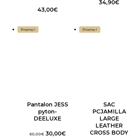
Plage
34,90
€
de
43,00
€
prix :
29,90
à
Promo !
Promo !
34,90
Pantalon JESS
SAC
pyton-
PCJAMILLA
DEELUXE
LARGE
LEATHER
CROSS BODY
Le
Le
30,00
€
60,00
€