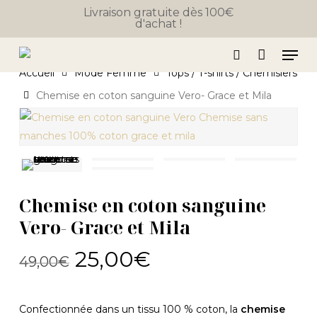
Close
Skip
Panier
Livraison gratuite dès 100€
Cart
d'achat !
to
main
Men
content
search
Accueil
Mode Femme
Tops / T-shirts / Chemisiers
Chemise en coton sanguine Vero- Grace et Mila
Chemise en coton sanguine
Vero- Grace et Mila
Le
Le
25,00
€
49,00
€
prix
prix
initial
actuel
Confectionnée dans un tissu 100 % coton, la
chemise