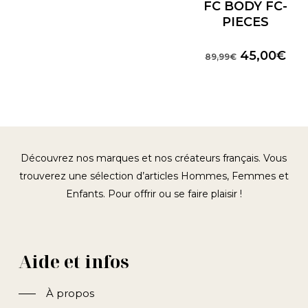
FC BODY FC-
prix
prix
initial
actuel
PIECES
était :
est :
60,00€.
30,00€.
Le
Le
45,00
€
89,99
€
prix
prix
initial
act
était :
est 
89,99€.
45,
Découvrez nos marques et nos créateurs français. Vous
trouverez une sélection d’articles Hommes, Femmes et
Enfants. Pour offrir ou se faire plaisir !
Aide et infos
À propos