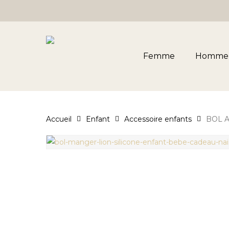
Skip
to
main
content
Femme
Homme
Accueil
Enfant
Accessoire enfants
BOL A