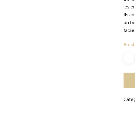
fermer
les e
Ils a
du bo
facile
En s
Catég