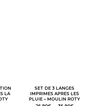
Ce
produit
a
TION
SET DE 3 LANGES
plusieurs
S LA
IMPRIMES APRES LES
variations.
OTY
PLUIE – MOULIN ROTY
Les
Plage
26,90
€
–
36,90
€