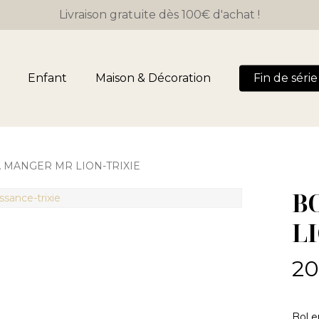
Livraison gratuite dès 100€ d'achat !
Panier
Enfant
Maison & Décoration
Fin de série 
 MANGER MR LION-TRIXIE
B
L
20
Bol e