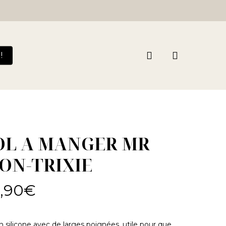
Close
Cart
search
!
OL A MANGER MR
ION-TRIXIE
,90
€
n silicone avec de larges poignées, utile pour que