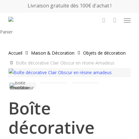
Skip
Livraison gratuite dès 100€ d'achat !
to
Menu
main
search
content
Close
Panier
Cart
Accueil
Maison & Décoration
Objets de décoration
Boîte décorative Clair Obscur en résine-Amadeus
Boîte
décorative