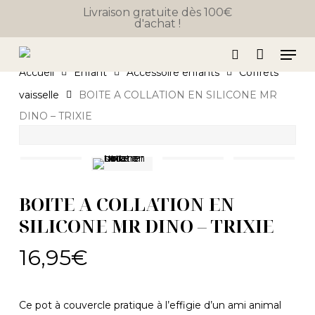
Close
Skip
Panier
Livraison gratuite dès 100€
Cart
d'achat !
to
main
Men
content
search
Accueil
Enfant
Accessoire enfants
Coffrets
vaisselle
BOITE A COLLATION EN SILICONE MR
DINO – TRIXIE
BOITE A COLLATION EN
SILICONE MR DINO – TRIXIE
16,95
€
Ce pot à couvercle pratique à l’effigie d’un ami animal