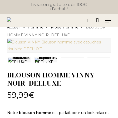
Close
Skip
Panier
Livraison gratuite dès 100€
Cart
d'achat !
to
main
Men
content
search
Accueil
Homme
Mode Homme
BLOUSON
HOMME VINNY NOIR- DEELUXE
BLOUSON HOMME VINNY
NOIR- DEELUXE
59,99
€
Notre
blouson homme
est parfait pour un look relax et