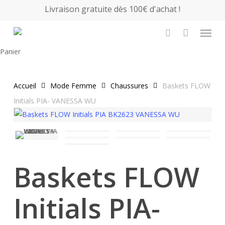
Skip
Livraison gratuite dès 100€ d'achat !
to
Menu
main
search
content
Close
Panier
Cart
Accueil
Mode Femme
Chaussures
Baskets FLOW
Initials PIA- VANESSA WU
Baskets FLOW
Initials PIA-