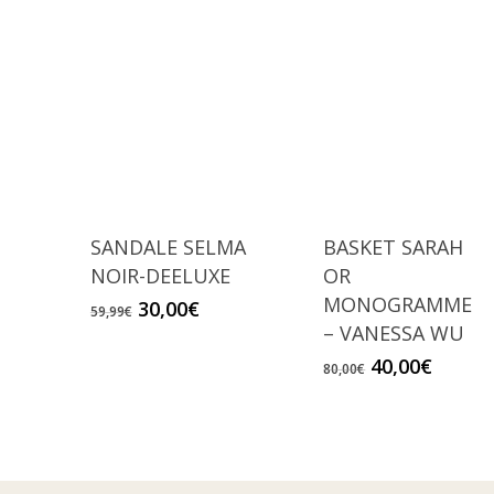
SANDALE SELMA
BASKET SARAH
NOIR-DEELUXE
OR
MONOGRAMME
Le
Le
30,00
€
59,99
€
prix
prix
– VANESSA WU
initial
actuel
Le
Le
40,00
€
80,00
€
était :
est :
prix
prix
59,99€.
30,00€.
initial
actuel
était :
est :
80,00€.
40,00€