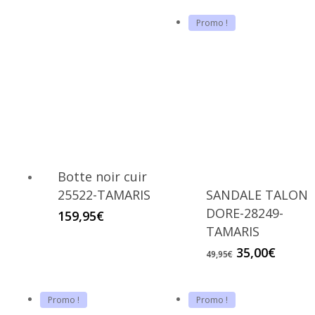
Promo !
Botte noir cuir
25522-TAMARIS
SANDALE TALON
DORE-28249-
159,95
€
TAMARIS
Le
Le
35,00
€
49,95
€
prix
prix
initial
actuel
était :
est :
Promo !
Promo !
49,95€.
35,00€