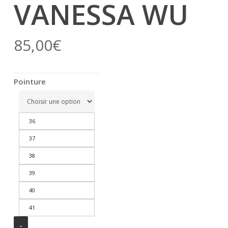
VANESSA WU
85,00
€
Pointure
36
37
38
39
40
41