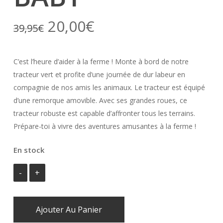
Le
Le
20,00
€
39,95
€
prix
prix
initial
actuel
C’est l’heure d’aider à la ferme ! Monte à bord de notre
était :
est :
tracteur vert et profite d’une journée de dur labeur en
39,95€.
20,00€.
compagnie de nos amis les animaux. Le tracteur est équipé
d’une remorque amovible. Avec ses grandes roues, ce
tracteur robuste est capable d’affronter tous les terrains.
Prépare-toi à vivre des aventures amusantes à la ferme !
En stock
Ajouter Au Panier