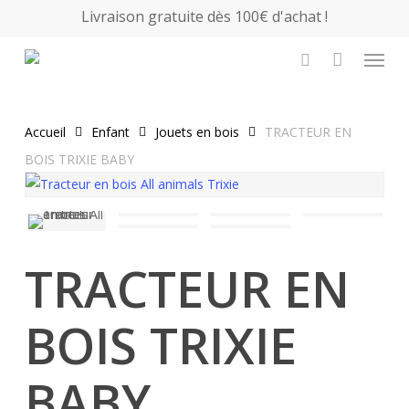
Skip
Livraison gratuite dès 100€ d'achat !
to
Close
Panier
Menu
Cart
main
search
content
Accueil
Enfant
Jouets en bois
TRACTEUR EN
BOIS TRIXIE BABY
TRACTEUR EN
BOIS TRIXIE
BABY