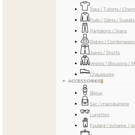
Tops / T-shirts / Chem
Pulls / Gilets / Sweats
Pantalons / Jeans
Robes / Combinaisons
Jupes / Shorts
Vestes / Blousons / 
Chaussures
ACCESSOIRES
Bijoux
Sac / maroquinerie
Appuyez sur Entrée pour rechercher ou E
Lunettes
Foulard / écharpe / g