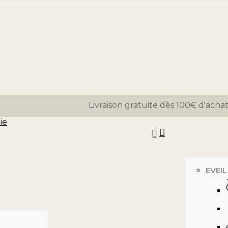
Close
Panier
Cart
Livraison gratuite dès 100€ d'achat
search
Menu
EVEIL