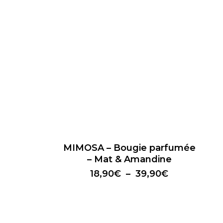
Ce
produit
a
plusieurs
variations.
MIMOSA – Bougie parfumée
Les
– Mat & Amandine
options
Plage
18,90
€
–
39,90
€
peuvent
de
être
choisies
prix :
sur
18,90€
la
à
page