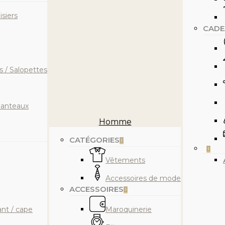
isiers
CADE
 / Salopettes
Manteaux
Homme
CATÉGORIES
–
Vêtements
Accessoires de mode
SC pour fermer
ACCESSOIRES
ant / cape
Maroquinerie