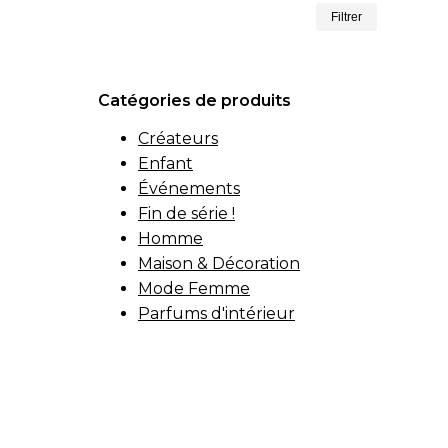
Prix
Prix
Filtrer
min
max
Catégories de produits
Créateurs
Enfant
Événements
Fin de série !
Homme
Maison & Décoration
Mode Femme
Parfums d'intérieur