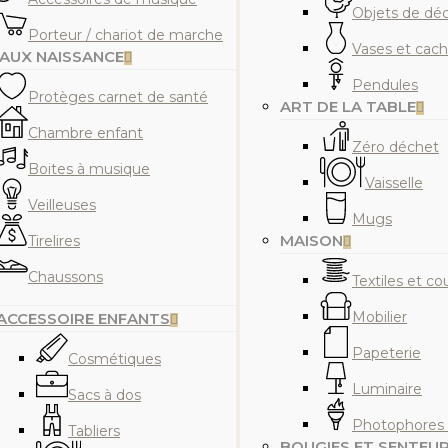
Objets de déc
Porteur / chariot de marche
Vases et cac
AUX NAISSANCE
Pendules
Protèges carnet de santé
ART DE LA TABLE
Chambre enfant
Zéro déchet
Boites à musique
Vaisselle
Veilleuses
Mugs
MAISON
Tirelires
Chaussons
Textiles et co
Mobilier
ACCESSOIRE ENFANTS
Papeterie
Cosmétiques
Luminaire
Sacs à dos
Photophores 
Tabliers
BOUGIES ET SENTEU