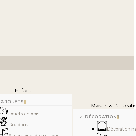
 !
Enfant
 & JOUETS
Maison & Décorati
Jouets en bois
DÉCORATION
Doudous
Décoration m
Accessoires de musique